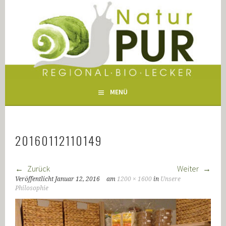
Springe
zum
NATUR PUR WERTINGEN
Inhalt
MENÜ
20160112110149
Zurück
Weiter
Veröffentlicht
Januar 12, 2016
am
1200 × 1600
in
Unsere
Philosophie