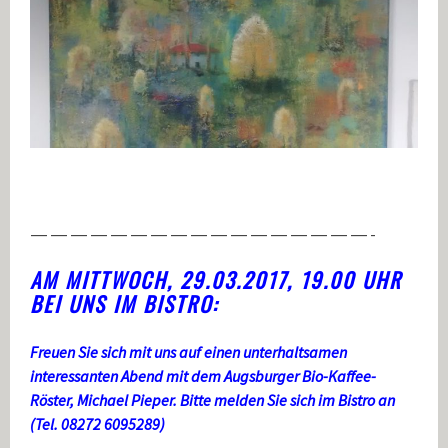
—————————————————-
AM MITTWOCH, 29.03.2017, 19.00 UHR
BEI UNS IM BISTRO:
Freuen Sie sich mit uns auf einen unterhaltsamen
interessanten Abend mit dem Augsburger Bio-Kaffee-
Röster, Michael Pieper. Bitte melden Sie sich im Bistro an
(Tel. 08272 6095289)