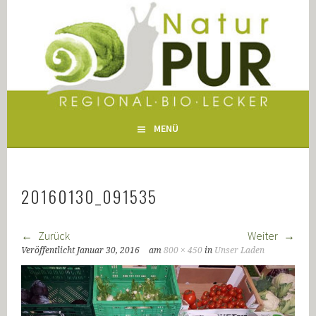
Springe
zum
NATUR PUR WERTINGEN
Inhalt
MENÜ
20160130_091535
Zurück
Weiter
Veröffentlicht
Januar 30, 2016
am
800 × 450
in
Unser Laden