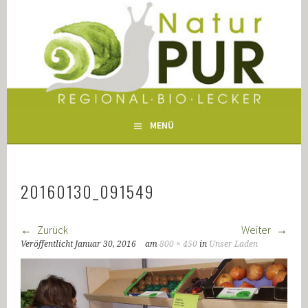
Springe
zum
NATUR PUR WERTINGEN
Inhalt
MENÜ
20160130_091549
Zurück
Weiter
Veröffentlicht
Januar 30, 2016
am
800 × 450
in
Unser Laden